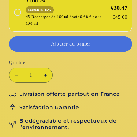
3 Boîtes
€30,47
Economise 15%
45 Recharges de 100ml / soit 0,68 € pour
€45,00
100 ml
Ajouter au panier
Quantité
Réduire
Augmenter
la
la
quantité
quantité
Livraison offerte partout en France
de
de
Savon
Savon
Satisfaction Garantie
Feuille
Feuille
pour
pour
Biodégradable et respectueux de
les
les
l’environnement.
Mains
Mains