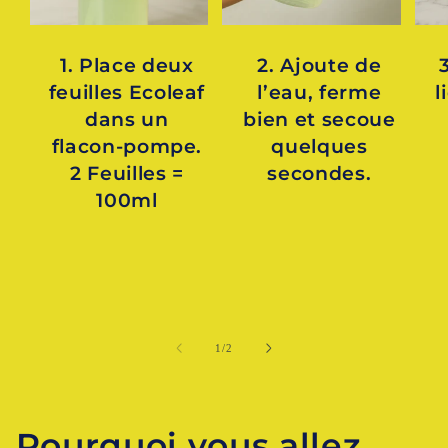
1. Place deux
2. Ajoute de
3
feuilles Ecoleaf
l’eau, ferme
l
dans un
bien et secoue
flacon‑pompe.
quelques
2 Feuilles =
secondes.
100ml
de
1
/
2
Pourquoi vous allez