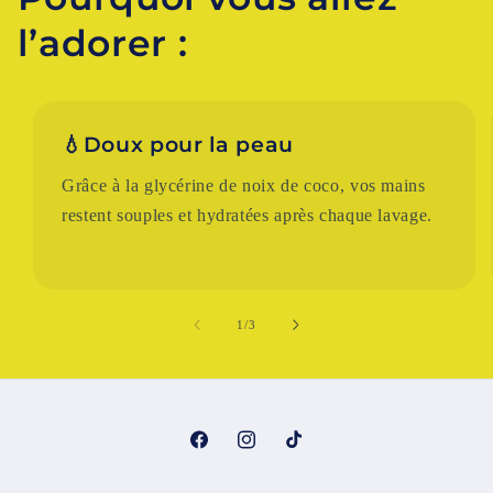
l’adorer :
💧
Doux pour la peau
Grâce à la glycérine de noix de coco, vos mains
restent souples et hydratées après chaque lavage.
de
1
/
3
Facebook
Instagram
TikTok