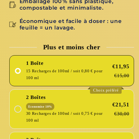
Emballage 100 % sans plastique,
compostable et minimaliste.
Économique et facile à doser : une
feuille = un lavage.
Plus et moins cher
1 Boîte
€11,95
15 Recharges de 100ml / soit 0,80 € pour
€15,00
100 ml
Choix préféré
2 Boîtes
€21,51
Economise 10%
30 Recharges de 100ml / soit 0,75 € pour
€30,00
100 ml