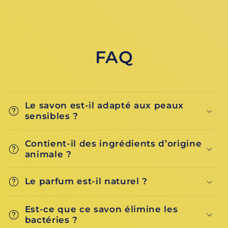
Ecoleaf-
Ecoleaf-
Parfum
Parfum
citron
citron
FAQ
Le savon est-il adapté aux peaux
sensibles ?
Contient-il des ingrédients d’origine
animale ?
Le parfum est-il naturel ?
Est-ce que ce savon élimine les
bactéries ?