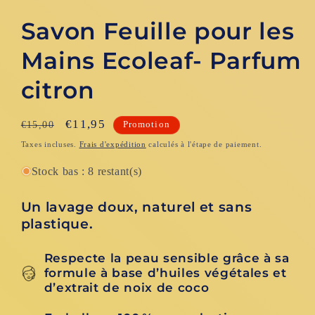
Savon Feuille pour les
Mains Ecoleaf- Parfum
citron
Prix
Prix
€11,95
€15,00
Promotion
habituel
promotionnel
Taxes incluses.
Frais d'expédition
calculés à l'étape de paiement.
Stock bas : 8 restant(s)
Un lavage doux, naturel et sans
plastique.
Respecte la peau sensible grâce à sa
formule à base d’huiles végétales et
d’extrait de noix de coco