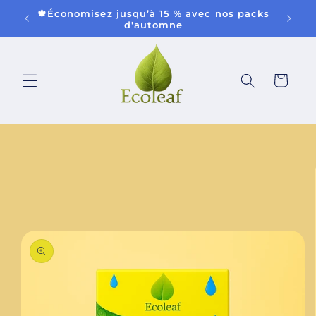
et passer
🍁Économisez jusqu’à 15 % avec nos packs
au
d'automne
contenu
Panier
Passer aux
informations
produits